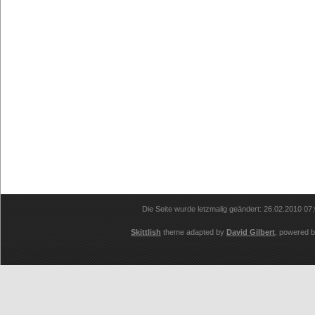
Die Seite wurde letzmalig geändert: 26.02.2010 07
Skittlish
theme adapted by
David Gilbert
, powered 