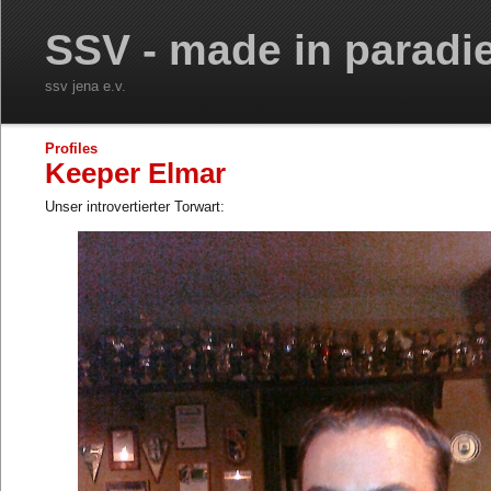
SSV - made in paradi
ssv jena e.v.
Profiles
Keeper Elmar
Unser introvertierter Torwart: